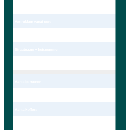
Dhr.
Vertrekken vanaf een:
Adres
Straatnaam + huisnummer
oude nijkerkerweg 19
Aantalpersonen
1 persoon – Auto
Aantalkoffers
1 Koffer