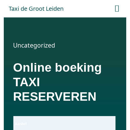
Ga
Taxi de Groot Leiden
Tog
naar
Nav
inhoud
Home
Uncategorized
Tarieven
Online boeking
Online boeken
TAXI
Offerte aanvraag
RESERVEREN
Contact
Aanhef