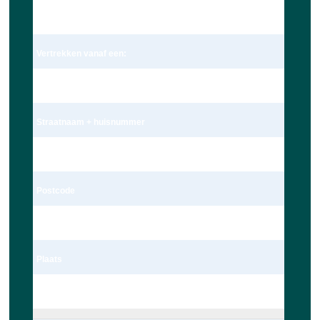
Dhr.
Vertrekken vanaf een:
Adres
Straatnaam + huisnummer
Schoolstraat 172c
Postcode
2251 BK
Plaats
Voorschoten