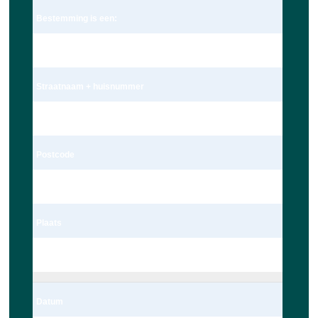
Bestemming is een:
Adres
Straatnaam + huisnummer
Meteoorlaan 4
Postcode
2402 WC
Plaats
Alphen aan den Rijn
Datum