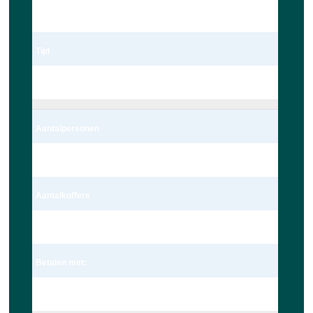
03/29/2023
Tijd
14:00
Aantalpersonen
2 persoon – Auto
Aantalkoffers
1 Koffer
Betalen met:
Pin