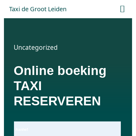
Ga
Taxi de Groot Leiden
Tog
naar
Nav
inhoud
Home
Uncategorized
Tarieven
Online boeking
Online boeken
TAXI
Offerte aanvraag
RESERVEREN
Contact
Aanhef