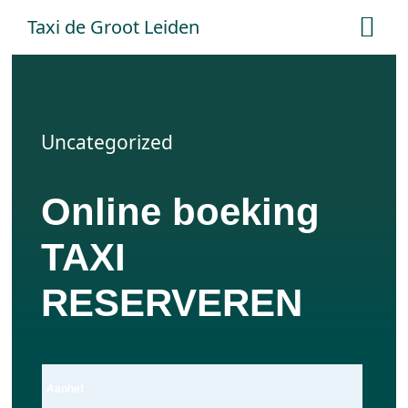
Ga
Taxi de Groot Leiden
Tog
naar
Nav
inhoud
Home
Uncategorized
Tarieven
Online boeking
Online boeken
TAXI
Offerte aanvraag
RESERVEREN
Contact
Aanhef