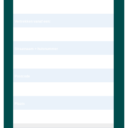
Dhr.
Vertrekken vanaf een:
Adres
Straatnaam + huisnummer
Schoolstraat 172c
Postcode
2251 BK
Plaats
Voorschoten