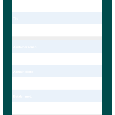
03/29/2023
Tijd
14:00
Aantalpersonen
2 persoon – Auto
Aantalkoffers
1 Koffer
Betalen met:
Pin