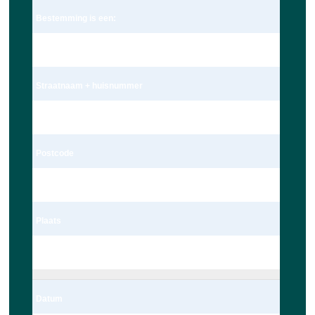
Bestemming is een:
Adres
Straatnaam + huisnummer
Meteoorlaan 4
Postcode
2402 WC
Plaats
Alphen aan den Rijn
Datum