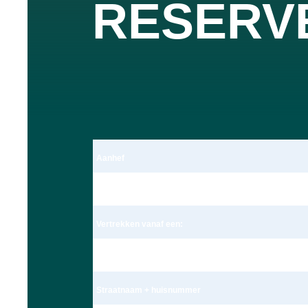
RESERV
Aanhef
Dhr.
Vertrekken vanaf een:
Adres
Straatnaam + huisnummer