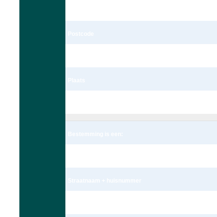
Schoolstraat 172c
Postcode
2251 BK
Plaats
Voorschoten
Bestemming is een:
Adres
Straatnaam + huisnummer
Meteoorlaan 4