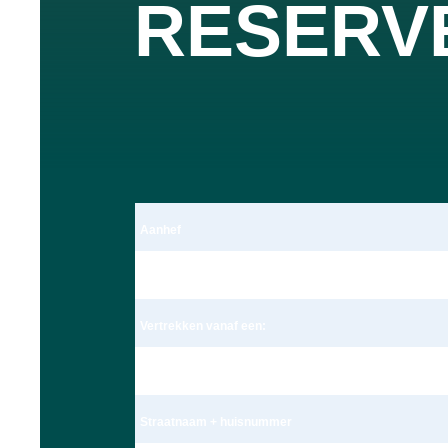
RESERV
Aanhef
Dhr.
Vertrekken vanaf een:
Adres
Straatnaam + huisnummer