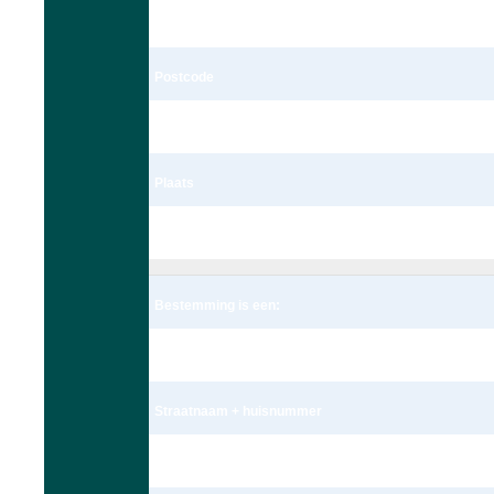
Schoolstraat 172c
Postcode
2251 BK
Plaats
Voorschoten
Bestemming is een:
Adres
Straatnaam + huisnummer
Meteoorlaan 4