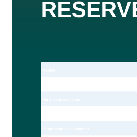
RESERV
Aanhef
Dhr.
Vertrekken vanaf een:
Adres
Straatnaam + huisnummer