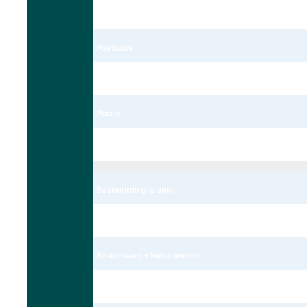
Schoolstraat 172c
Postcode
2251 BK
Plaats
Voorschoten
Bestemming is een:
Adres
Straatnaam + huisnummer
Meteoorlaan 4