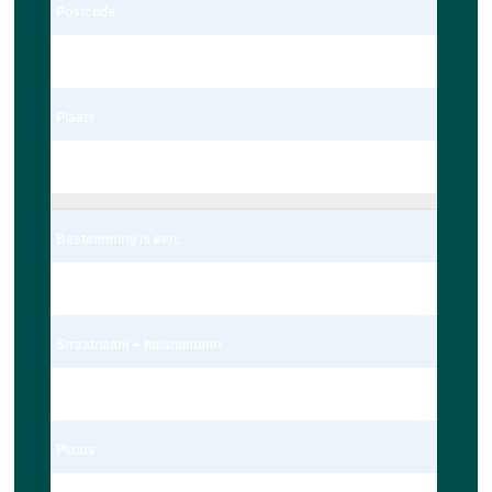
Postcode
2235te
Plaats
Valkenburg
Bestemming is een:
Adres
Straatnaam + huisnummer
Nieuwe Beestenmarkt 13
Plaats