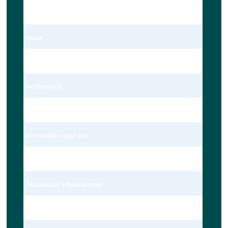
Dhr.
Naam
Dave Ravensbergen
Achternaam
Ravensbergen
Vertrekken vanaf een:
Adres
Straatnaam + huisnummer
Wagekamp 7