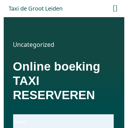
Ga
Taxi de Groot Leiden
Tog
naar
Nav
inhoud
Home
Uncategorized
Tarieven
Online boeking
Online boeken
TAXI
Offerte aanvraag
RESERVEREN
Contact
Aanhef