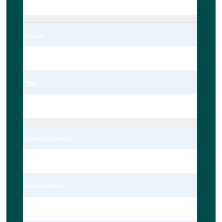
Leiden
Datum
06/03/2023
Tijd
22:00
Aantalpersonen
4 persoon – Auto
Aantalkoffers
1 Koffer