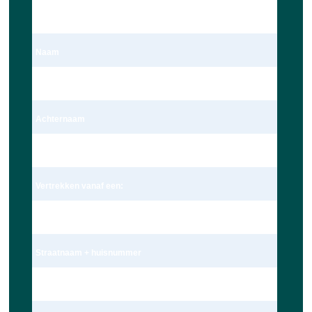
Dhr.
Naam
Dave Ravensbergen
Achternaam
Ravensbergen
Vertrekken vanaf een:
Adres
Straatnaam + huisnummer
Wagekamp 7