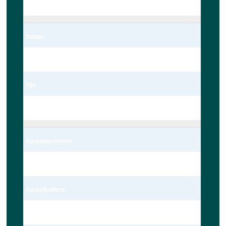
Leiden
Datum
06/03/2023
Tijd
22:00
Aantalpersonen
4 persoon – Auto
Aantalkoffers
1 Koffer