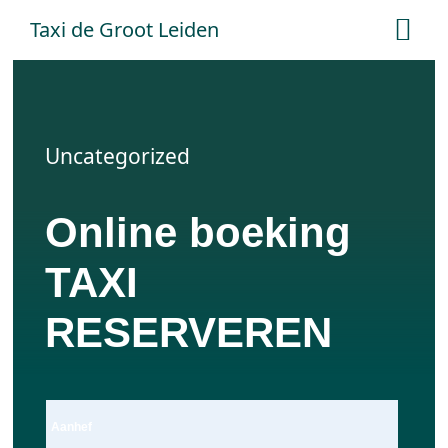
Ga
Taxi de Groot Leiden
Tog
naar
Nav
inhoud
Home
Uncategorized
Tarieven
Online boeking
Online boeken
TAXI
Offerte aanvraag
RESERVEREN
Contact
Aanhef