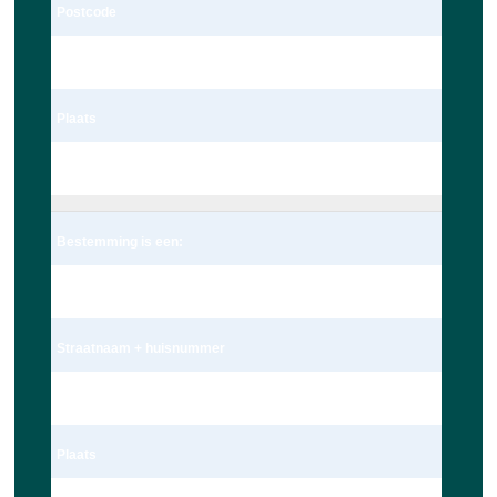
Postcode
2235te
Plaats
Valkenburg
Bestemming is een:
Adres
Straatnaam + huisnummer
Nieuwe Beestenmarkt 13
Plaats