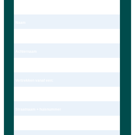
Dhr.
Naam
Dave Ravensbergen
Achternaam
Ravensbergen
Vertrekken vanaf een:
Adres
Straatnaam + huisnummer
Wagekamp 7