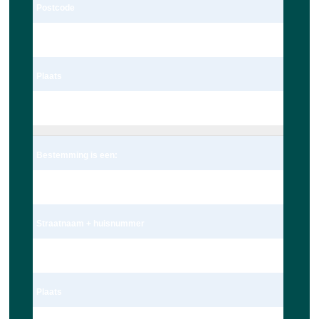
Postcode
2235te
Plaats
Valkenburg
Bestemming is een:
Adres
Straatnaam + huisnummer
Nieuwe Beestenmarkt 13
Plaats