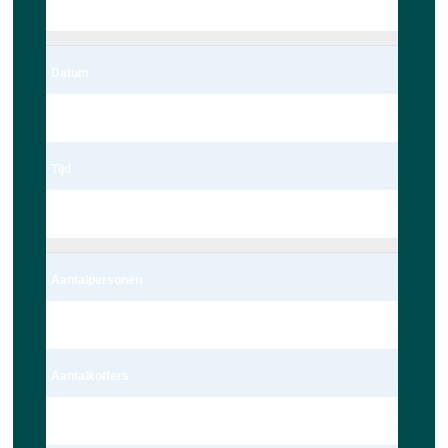
Leiden
Datum
06/03/2023
Tijd
22:00
Aantalpersonen
4 persoon – Auto
Aantalkoffers
1 Koffer