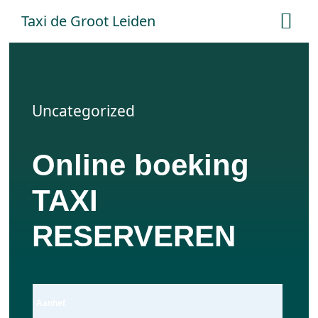
Ga
Taxi de Groot Leiden
Tog
naar
Nav
inhoud
Home
Uncategorized
Tarieven
Online boeking
Online boeken
TAXI
Offerte aanvraag
RESERVEREN
Contact
Aanhef