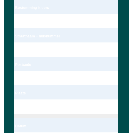
Bestemming is een:
Adres
Straatnaam + huisnummer
Meteoorlaan 4
Postcode
2402 WC
Plaats
Alphen aan den Rijn
Datum