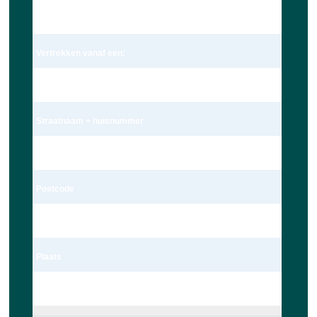
Dhr.
Vertrekken vanaf een:
Adres
Straatnaam + huisnummer
Schoolstraat 172c
Postcode
2251 BK
Plaats
Voorschoten