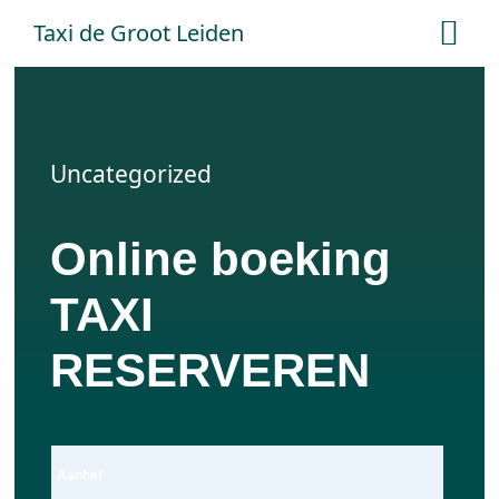
Ga
Taxi de Groot Leiden
Tog
naar
Nav
inhoud
Home
Uncategorized
Tarieven
Online boeking
Online boeken
TAXI
Offerte aanvraag
RESERVEREN
Contact
Aanhef