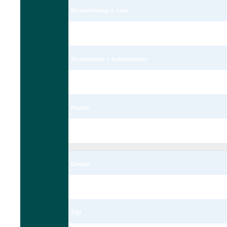
Bestemming is een:
Adres
Straatnaam + huisnummer
Nieuwe Beestenmarkt 13
Plaats
Leiden
Datum
06/03/2023
Tijd