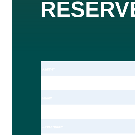
RESERV
Aanhef
Dhr.
Naam
Dave Ravensbergen
Achternaam