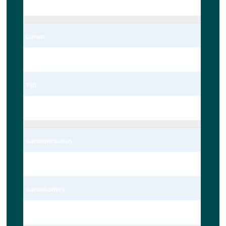
Leiden
Datum
06/03/2023
Tijd
22:00
Aantalpersonen
4 persoon – Auto
Aantalkoffers
1 Koffer