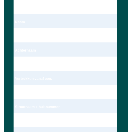
Dhr.
Naam
Dave Ravensbergen
Achternaam
Ravensbergen
Vertrekken vanaf een:
Adres
Straatnaam + huisnummer
Wagekamp 7