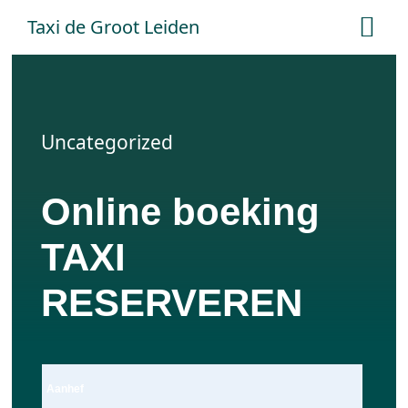
Ga
Taxi de Groot Leiden
Tog
naar
Nav
inhoud
Home
Uncategorized
Tarieven
Online boeking
Online boeken
TAXI
Offerte aanvraag
RESERVEREN
Contact
Aanhef