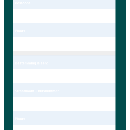
Postcode
2235te
Plaats
Valkenburg
Bestemming is een:
Adres
Straatnaam + huisnummer
Nieuwe Beestenmarkt 13
Plaats