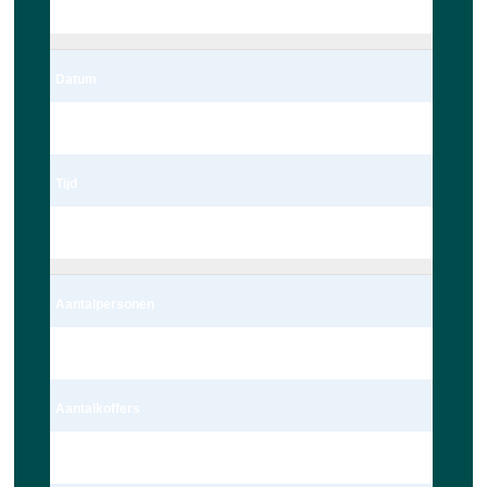
Leiden
Datum
06/03/2023
Tijd
22:00
Aantalpersonen
4 persoon – Auto
Aantalkoffers
1 Koffer