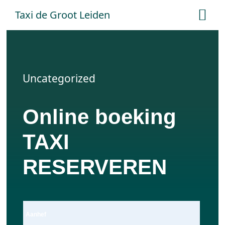
Ga
Taxi de Groot Leiden
Tog
naar
Nav
inhoud
Home
Uncategorized
Tarieven
Online boeking
Online boeken
TAXI
Offerte aanvraag
RESERVEREN
Contact
Aanhef