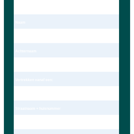
Dhr.
Naam
Dave Ravensbergen
Achternaam
Ravensbergen
Vertrekken vanaf een:
Adres
Straatnaam + huisnummer
Wagekamp 7