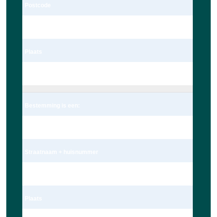
Postcode
2235te
Plaats
Valkenburg
Bestemming is een:
Adres
Straatnaam + huisnummer
Nieuwe Beestenmarkt 13
Plaats