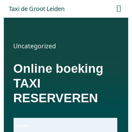
Ga
Taxi de Groot Leiden
Tog
naar
Nav
inhoud
Home
Uncategorized
Tarieven
Online boeking
Online boeken
TAXI
Offerte aanvraag
RESERVEREN
Contact
Aanhef