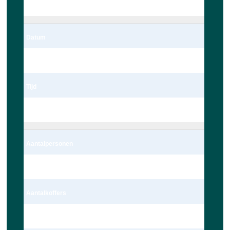
Leiden
Datum
06/03/2023
Tijd
22:00
Aantalpersonen
4 persoon – Auto
Aantalkoffers
1 Koffer