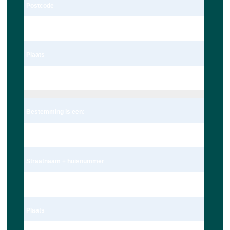
Postcode
2235te
Plaats
Valkenburg
Bestemming is een:
Adres
Straatnaam + huisnummer
Nieuwe Beestenmarkt 13
Plaats