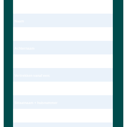
Dhr.
Naam
Dave Ravensbergen
Achternaam
Ravensbergen
Vertrekken vanaf een:
Adres
Straatnaam + huisnummer
Wagekamp 7