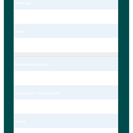
Postcode
2235te
Plaats
Valkenburg
Bestemming is een:
Adres
Straatnaam + huisnummer
Nieuwe Beestenmarkt 13
Plaats