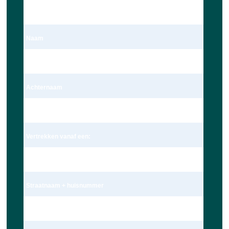
Dhr.
Naam
Dave Ravensbergen
Achternaam
Ravensbergen
Vertrekken vanaf een:
Adres
Straatnaam + huisnummer
Wagekamp 7