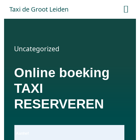
Ga
Taxi de Groot Leiden
Tog
naar
Nav
inhoud
Home
Uncategorized
Tarieven
Online boeking
Online boeken
TAXI
Offerte aanvraag
RESERVEREN
Contact
Aanhef