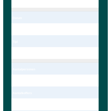
Leiden
Datum
06/03/2023
Tijd
22:00
Aantalpersonen
4 persoon – Auto
Aantalkoffers
1 Koffer