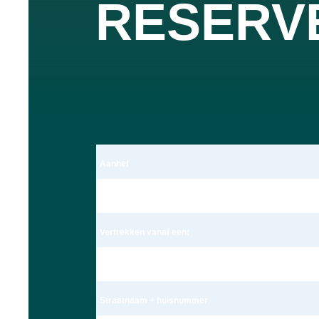
RESERV
Aanhef
Dhr.
Vertrekken vanaf een:
Adres
Straatnaam + huisnummer