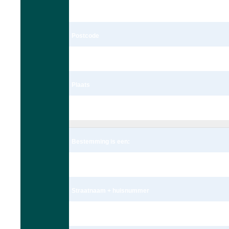
Schoolstraat 172c
Postcode
2251 BK
Plaats
Voorschoten
Bestemming is een:
Adres
Straatnaam + huisnummer
Meteoorlaan 4