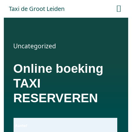
Ga
Taxi de Groot Leiden
Tog
naar
Nav
inhoud
Home
Uncategorized
Tarieven
Online boeking
Online boeken
TAXI
Offerte aanvraag
RESERVEREN
Contact
Aanhef