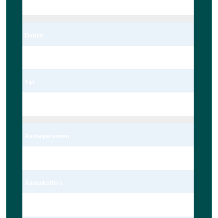
Leiden
Datum
06/03/2023
Tijd
22:00
Aantalpersonen
4 persoon – Auto
Aantalkoffers
1 Koffer