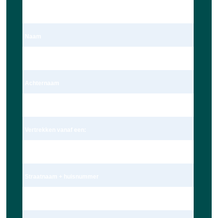
Dhr.
Naam
Dave Ravensbergen
Achternaam
Ravensbergen
Vertrekken vanaf een:
Adres
Straatnaam + huisnummer
Wagekamp 7