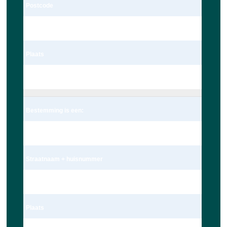
Postcode
2235te
Plaats
Valkenburg
Bestemming is een:
Adres
Straatnaam + huisnummer
Nieuwe Beestenmarkt 13
Plaats