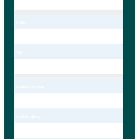
Leiden
Datum
06/03/2023
Tijd
22:00
Aantalpersonen
4 persoon – Auto
Aantalkoffers
1 Koffer