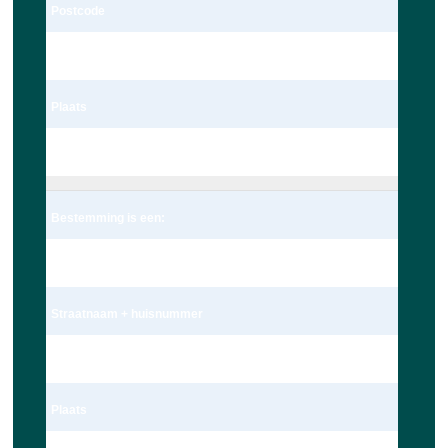
Postcode
2235te
Plaats
Valkenburg
Bestemming is een:
Adres
Straatnaam + huisnummer
Nieuwe Beestenmarkt 13
Plaats