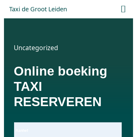
Ga
Taxi de Groot Leiden
Tog
naar
Nav
inhoud
Home
Uncategorized
Tarieven
Online boeking
Online boeken
TAXI
Offerte aanvraag
RESERVEREN
Contact
Aanhef