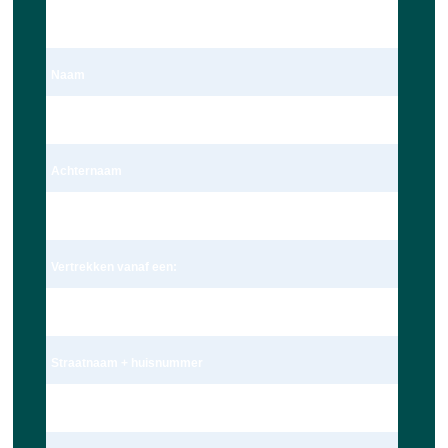
Dhr.
Naam
Dave Ravensbergen
Achternaam
Ravensbergen
Vertrekken vanaf een:
Adres
Straatnaam + huisnummer
Wagekamp 7