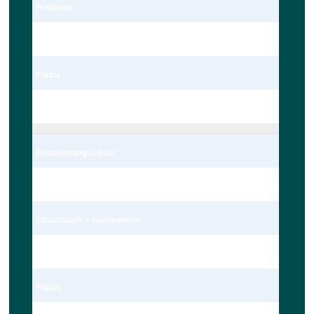
Postcode
2235te
Plaats
Valkenburg
Bestemming is een:
Adres
Straatnaam + huisnummer
Nieuwe Beestenmarkt 13
Plaats