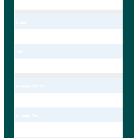
Leiden
Datum
06/03/2023
Tijd
22:00
Aantalpersonen
4 persoon – Auto
Aantalkoffers
1 Koffer