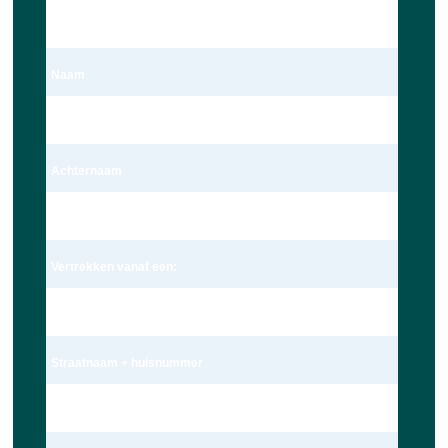
Dhr.
Naam
Dave Ravensbergen
Achternaam
Ravensbergen
Vertrekken vanaf een:
Adres
Straatnaam + huisnummer
Wagekamp 7