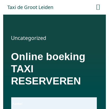
Ga
Taxi de Groot Leiden
Tog
naar
Nav
inhoud
Home
Uncategorized
Tarieven
Online boeking
Online boeken
TAXI
Offerte aanvraag
RESERVEREN
Contact
Aanhef